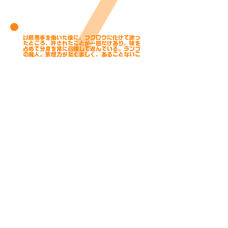
以前悪事を働いた後に、フクロウに化けて謝っ
たところ、許されたことが一回だけあり、味を
占めて分身を常に召喚して遊んでいる。ランプ
の魔人。妄想力がたくましく、あることないこ
とどんどん話し続ける。
ABOUT
会社概要
お問い合わせ
プライバシーポリシー
未成年者の皆様へ