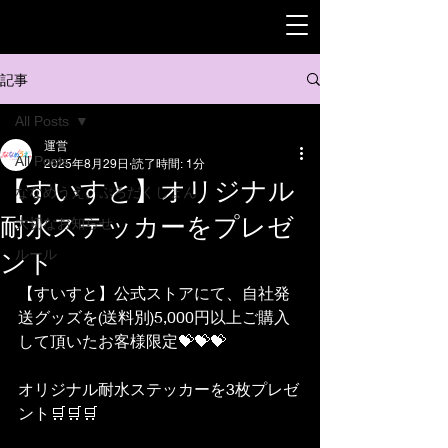
記事
All Posts
運営
All Posts
2025年8月29日
読了時間: 1分
【すいすと】オリジナル
ななめうえ。ぷろだくしょん
耐水ステッカーをプレゼ
大切なお知らせ
ルール
ント
【すいすと】公式ストアにて、自社発
送グッズを(送料別)5,000円以上ご購入
して頂いたお客様限定💝💝💝
オリジナル耐水ステッカーを3枚プレゼ
ント🛒🛒🛒